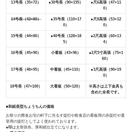
13号長（35×72）
●
30号長（90×155）
●
尺6高張（47×11
0）
14号長（42×80）
●
35号長（110×17
●
尺8高張（53×12
0）
0）
15号長（44×80）
●
40号長（128×18
●
2尺高張（60×13
5）
4）
16号長（45×90）
小看板（43×96）
●
2尺5寸高張（75×1
60）
17号長（48×95）
中看板（45×110）
●
3尺高張（90×19
0）
18号長（47×100）
大看板（50×120）
※高さは上下金具も
含めた全長です。
■
和紙長型ちょうちんの価格
お祭りの際各お宅の軒下に吊るす提灯や飲食店の看板用の赤提灯や選
挙用の提灯としてよく使われております。
●印
は太骨掛糸、厚和紙仕立てになります。