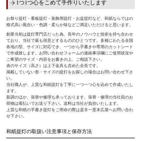
1つ1つ心をこめて手作りいたします
耐水紙提灯
お祭り提灯・看板提灯・装飾用提灯・お盆提灯など、和紙ならではの
お祭り提灯
格式高い風合い・色調・柔らか味などご満足いただけると思います。
創業当初は提灯専門店だった為、長年のノウハウと技術を持ち合わせ
お盆提灯
ており、当社で最も得意とするもののひとつです。多種にわたる全国
各地の型、サイズに対応でき、一つから手書きや専用のカットシート
飲食店用提灯
で作成致します。お問い合わせフォームの連絡事項欄にご使用状況や
ご希望のサイズ・内容をお書きの上、ご相談下さい。
インテリア提灯
表のサイズ（高さ）は上下金具も含めた全長です。
掲載していない形・サイズの提灯をお探しの場合はお問い合わせ下さ
半纏
い。
当社職人が、上質な和紙提灯を丁寧に一つ一つ心を込めて作成いたし
別注半纏
ます。
新調のほか、張替や修理も承っております。張替・修理の当社宛のお
祭り半纏
荷物は着払いでお送り下さい。送料は当社が負担いたします。
上質な和紙の手書き提灯をご用命の際は是非一度末広屋へお問い合わ
せ下さい。
無地半纏
神社のぼり・社寺幕
和紙提灯の取扱い注意事項と保存方法