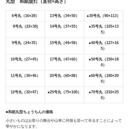
丸型 和紙提灯（直径×高さ）
6号丸（16×28）
13号丸（34×50）
●
30号丸（90×113）
8号丸（22×30)
14号丸（37×55）
●
35号丸（105×13
5）
9号丸（24×35）
15号丸（44×58）
●
40号丸（127×16
5）
10号丸（27×45）
17号丸（47×60）
●
50号丸（150×18
0）
11号丸（30×46）
20号丸（60×88）
●
60号丸（180×20
0）
12号丸（32×47）
●25号丸（75×100）
●70号丸
（210×25
0）
■
和紙丸型ちょうちんの価格
小さいものはお祭りの舞台や山車に何個も並べて吊るすことによって
華やかになります。