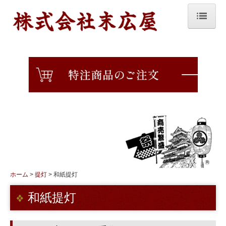
ホーム
会社概要
沿革・店舗案内
提灯について
染めについて
生地一覧
提灯
ホーム
提灯
和紙提灯
和紙提灯
和紙提灯
ビニール提灯