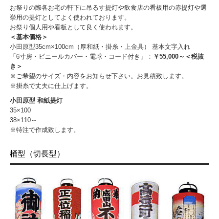
お祭りの際各お宅の軒下に吊るす提灯や飲食店の看板用の赤提灯や選
挙用の提灯としてよく使われております。
お祭り個人用や看板として良く使われます。
＜基本価格＞
小田原型35cm×100cm（厚和紙・掛糸・上金具） 基本文字入れ
「6寸房・ビニールカバー・電球・コード付き」：
￥55,000～＜税抜
き＞
※ご希望のサイズ・内容をお知らせ下さい。お見積致します。
※掛糸で丈夫に仕上げます。
小田原型 和紙提灯
35×100
38×110～
※特注で作成致します。
桶型（切長型）