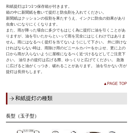
横断幕・懸垂幕
和紙提灯は1つ1つ保存箱が付きます。
箱の中に新聞紙を敷いて提灯と防虫剤を入れてください。
のぼり
新聞紙はクッションの役割を果たすうえ、インクに防虫の効果があり
虫食いになりにくくなります。
のれん
また、雨が降った場合に多少でもはじく為に提灯に油を引くことがあ
りますが、油を引いたからといって雨を完全にはじくわけではありま
旗
せん。雨にはなるべく提灯を当てないようにして下さい。 外に掛けな
ければならない時は、雨除け用のビニールカバーをかぶせ、更に上の
口から雨が入らないように屋根になるべく近づけるなどしてご注意下
紅白幕
さい。 油引きの提灯は広げる際、ゆっくりと広げてください。 急激
に広げると油がくっつき、破れることがあります。 油を引かない方が
その他
提灯は長持ちします。
お問い合わせ
▲PAGE TOP
特注商品のご注文
和紙提灯の種類
長型（玉子型）