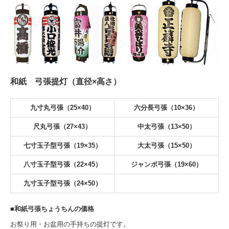
和紙 弓張提灯（直径×高さ）
九寸丸弓張（25×40）
六分長弓張（10×36）
尺丸弓張（27×43）
中太弓張（13×50）
七寸玉子型弓張（19×35）
大太弓張（15×50）
八寸玉子型弓張（22×45）
ジャンボ弓張（19×60）
九寸玉子型弓張（24×50）
■和紙弓張ちょうちんの価格
お祭り用・お盆用の手持ちの提灯です。