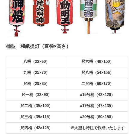
桶型 和紙提灯（直径×高さ）
八桶（22×60）
尺六桶（48×150）
九桶（25×70）
尺八桶（54×156）
尺桶（29×85）
二尺桶（60×170）
尺一桶（32×90）
●
15号桶（42×120）
尺二桶（35×100）
●
17号桶（47×135）
尺三桶（39×115）
●
20号桶（60×150）
尺四桶（42×125）
※大型も特注で作成いたします