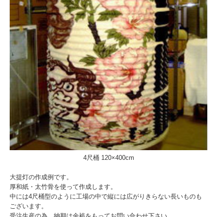
4尺桶 120×400cm
大提灯の作成例です。
厚和紙・太竹骨を使って作成します。
中には4尺桶型のように工場の中で縦には広がりきらない長いものも
ございます。
受注生産の為、納期は余裕をもってお問い合わせ下さい。