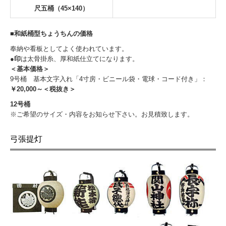
尺五桶（45×140）
■和紙桶型ちょうちんの価格
奉納や看板としてよく使われています。
●印
は太骨掛糸、厚和紙仕立てになります。
＜基本価格＞
9号桶 基本文字入れ「4寸房・ビニール袋・電球・コード付き」：
￥20,000～＜税抜き＞
12号桶
※ご希望のサイズ・内容をお知らせ下さい。お見積致します。
弓張提灯