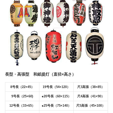
長型・高張型 和紙提灯（直径×高さ）
8号長（22×45）
19号長（54×120）
尺3高張（38×85）
9号長（25×60)
●20号長（60×115）
尺4高張（41×90）
12号長（33×65）
●
25号長（75×140）
尺5高張（45×100）