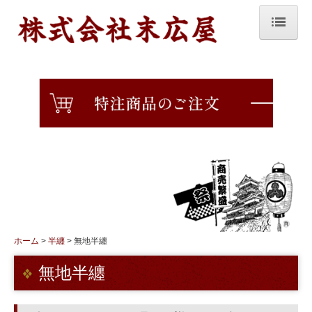
ホーム
会社概要
沿革・店舗案内
提灯について
染めについて
生地一覧
提灯
ホーム
半纏
無地半纏
和紙提灯
無地半纏
ビニール提灯