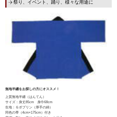
祭り、イベント、踊り、様々な用途に
耐水紙提灯
お祭り提灯
お盆提灯
飲食店用提灯
インテリア提灯
半纏
別注半纏
祭り半纏
無地半纏をお探しの方にオススメ！
無地半纏
上質無地半纏（はんてん）
サイズ：身丈85cm 身巾68cm
生地：Ｇポプリン（厚手の綿）
神社のぼり・社寺幕
同色の帯（4cm×175cm）付き