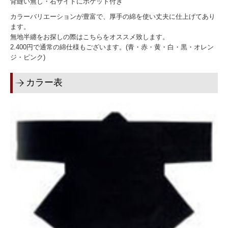
背縫い無し・右サイドにポケット付き
横断幕・懸垂幕
カラーバリエーションが豊富で、厚手の綿を使い丈夫に仕上げてあり
ます。
のぼり
無地半纏をお探しの際はこちらをオススメ致します。
2.400円で通常の綿仕様もございます。(青・赤・黄・白・黒・オレン
のれん
ジ・ピンク)
旗
カラー表
紅白幕
その他
お問い合わせ
特注商品のご注文