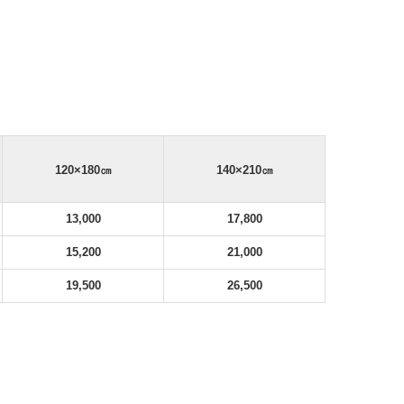
120×180
㎝
140×210
㎝
13,000
17,800
15,200
21,000
19,500
26,500