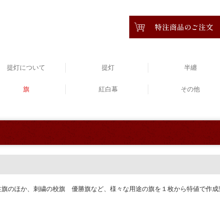
提灯について
提灯
半纏
染めについて
生地一覧
旗
インテリア提灯
ビニール提灯
飲食店用提灯
耐水紙提灯
お祭り提灯
和紙提灯
お盆提灯
紅白幕
別注半纏
祭り半纏
無地半纏
その他
注旗のほか、刺繍の校旗 優勝旗など、様々な用途の旗を１枚から特値で作成