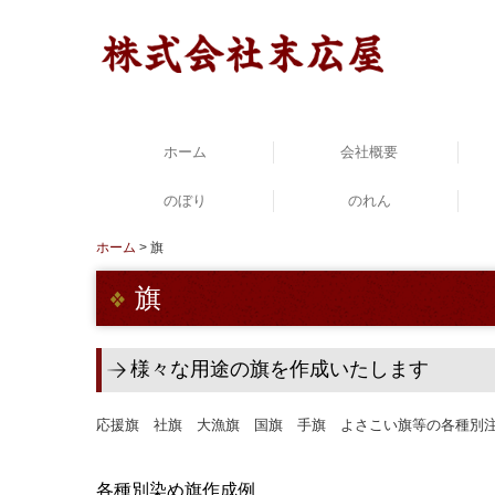
ホーム
会社概要
のぼり
沿革・店舗案内
のれん
ホーム
旗
旗
様々な用途の旗を作成いたします
応援旗 社旗 大漁旗 国旗 手旗 よさこい旗等の各種別
各種別染め旗作成例