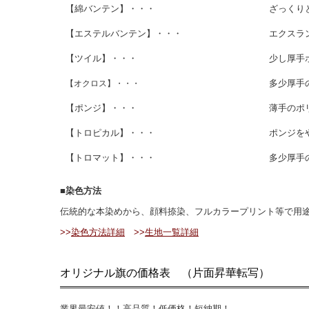
【綿バンテン】・・・
ざっくり
【エステルバンテン】・・・
エクスラ
【ツイル】・・・
少し厚手
多少厚手
【オクロス】・・・
【ポンジ】・・・
薄手のポ
【トロピカル】・・・
ポンジを
【トロマット】・・・
多少厚手
■染色方法
伝統的な本染めから、顔料捺染、フルカラープリント等で用
>>
染色方法詳細
>>
生地一覧詳細
オリジナル旗の価格表 （片面昇華転写）
業界最安値！！高品質！低価格！短納期！