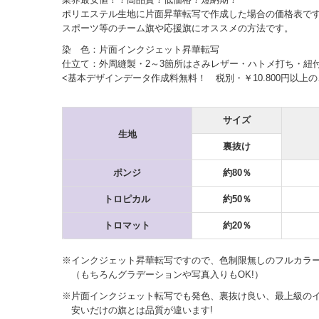
ポリエステル生地に片面昇華転写で作成した場合の価格表で
スポーツ等のチーム旗や応援旗にオススメの方法です。
染 色：片面インクジェット昇華転写
仕立て：外周縫製・2～3箇所はさみレザー・ハトメ打ち・紐
<基本デザインデータ作成料無料！ 税別・￥10.800円以上
サイズ
生地
裏抜け
ポンジ
約80％
トロピカル
約50％
トロマット
約20％
※インクジェット昇華転写ですので、色制限無しのフルカラ
（もちろんグラデーションや写真入りもOK!）
※片面インクジェット転写でも発色、裏抜け良い、最上級の
安いだけの旗とは品質が違います!